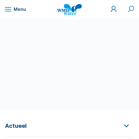
Mijn
Zoek
Menu
WMD
Naar
WMD
Drinkwater
inhoud
Actueel