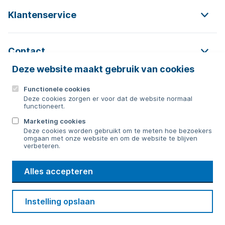
Klantenservice
Contact
Deze website maakt gebruik van cookies
Functionele cookies
Contact
Deze cookies zorgen er voor dat de website normaal
functioneert.
0592 854 550
Marketing cookies
Deze cookies worden gebruikt om te meten hoe bezoekers
Bericht sturen
omgaan met onze website en om de website te blijven
verbeteren.
WMD
Alles accepteren
Drinkwater
Cookie voorkeuren
Voorwaarden
Contact
Beveiliging
Instelling opslaan
Privacy
Disclaimer