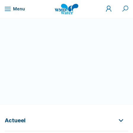
Mijn
Zoek
Menu
WMD
Naar
WMD
Drinkwater
inhoud
Actueel