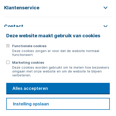
Klantenservice
Contact
Deze website maakt gebruik van cookies
Functionele cookies
Contact
Deze cookies zorgen er voor dat de website normaal
functioneert.
0592 854 550
Marketing cookies
Deze cookies worden gebruikt om te meten hoe bezoekers
Bericht sturen
omgaan met onze website en om de website te blijven
verbeteren.
WMD
Alles accepteren
Drinkwater
Cookie voorkeuren
Voorwaarden
Contact
Beveiliging
Instelling opslaan
Privacy
Disclaimer