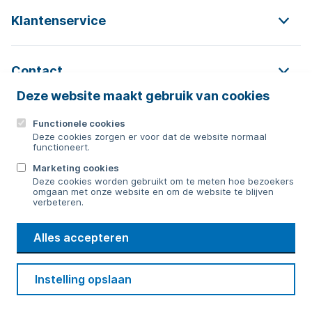
Klantenservice
Contact
Deze website maakt gebruik van cookies
Functionele cookies
Contact
Deze cookies zorgen er voor dat de website normaal
functioneert.
0592 854 550
Marketing cookies
Deze cookies worden gebruikt om te meten hoe bezoekers
Bericht sturen
omgaan met onze website en om de website te blijven
verbeteren.
WMD
Alles accepteren
Drinkwater
Cookie voorkeuren
Voorwaarden
Contact
Beveiliging
Instelling opslaan
Privacy
Disclaimer