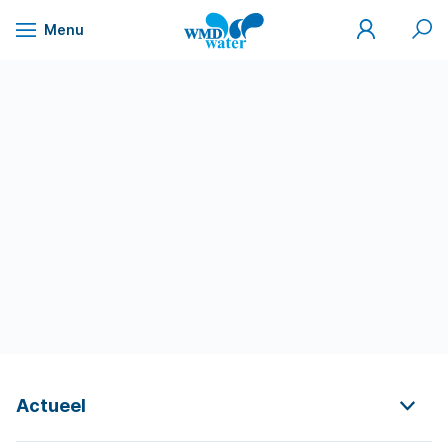
Mijn
Zoek
Menu
WMD
Naar
WMD
Drinkwater
inhoud
Actueel