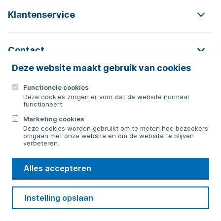
Klantenservice
Contact
Deze website maakt gebruik van cookies
Functionele cookies
Contact
Deze cookies zorgen er voor dat de website normaal
functioneert.
0592 854 550
Marketing cookies
Deze cookies worden gebruikt om te meten hoe bezoekers
Bericht sturen
omgaan met onze website en om de website te blijven
verbeteren.
WMD
Alles accepteren
Drinkwater
Cookie voorkeuren
Voorwaarden
Contact
Beveiliging
Instelling opslaan
Privacy
Disclaimer