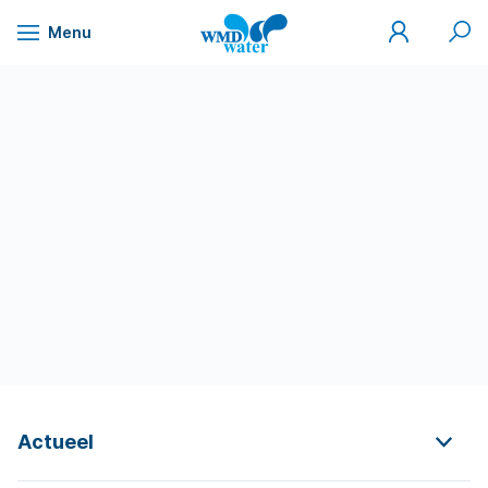
Mijn
Zoek
Menu
WMD
Naar
WMD
Drinkwater
inhoud
Actueel