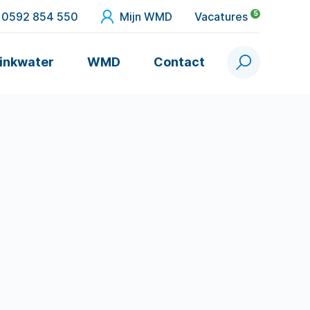
5
0592 854 550
Mijn WMD
Vacatures
inkwater
WMD
Contact
Zoek