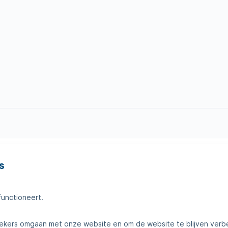
s
en
Tips voor thuis
amheden
Klantenservice
functioneert.
telde vragen
Contact
kers omgaan met onze website en om de website te blijven verb