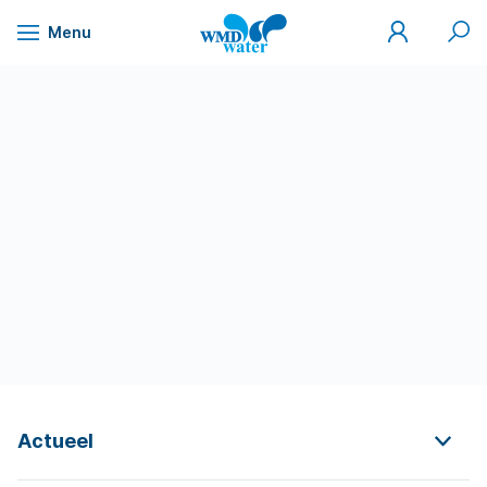
Mijn
Zoek
Menu
WMD
Naar
WMD
Drinkwater
inhoud
Actueel