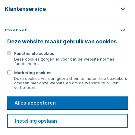
Klantenservice
Contact
Deze website maakt gebruik van cookies
Functionele cookies
Contact
Deze cookies zorgen er voor dat de website normaal
functioneert.
0592 854 550
Marketing cookies
Deze cookies worden gebruikt om te meten hoe bezoekers
Bericht sturen
omgaan met onze website en om de website te blijven
verbeteren.
WMD
Alles accepteren
Drinkwater
Cookie voorkeuren
Voorwaarden
Contact
Beveiliging
Instelling opslaan
Privacy
Disclaimer