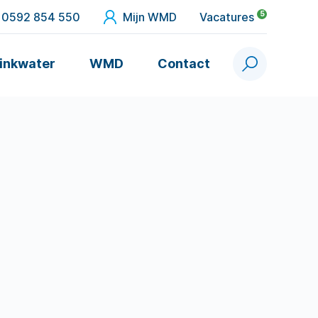
5
0592 854 550
Mijn WMD
Vacatures
inkwater
WMD
Contact
Zoek