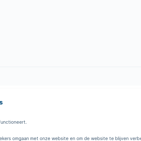
s
en
Tips voor thuis
amheden
Klantenservice
functioneert.
telde vragen
Contact
kers omgaan met onze website en om de website te blijven verb