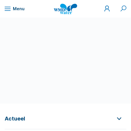
Mijn
Zoek
Menu
WMD
Naar
WMD
Drinkwater
inhoud
Actueel