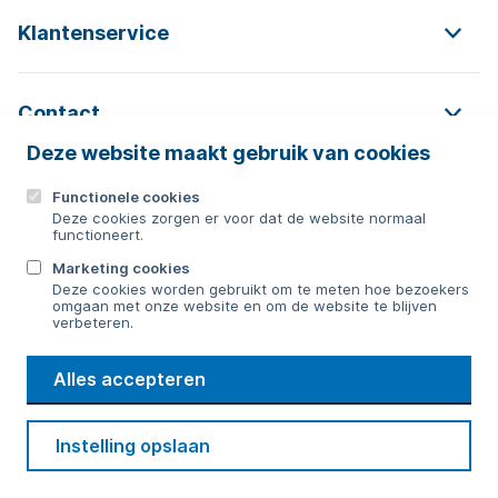
Klantenservice
Contact
Deze website maakt gebruik van cookies
Functionele cookies
Contact
Deze cookies zorgen er voor dat de website normaal
functioneert.
0592 854 550
Marketing cookies
Deze cookies worden gebruikt om te meten hoe bezoekers
Bericht sturen
omgaan met onze website en om de website te blijven
verbeteren.
WMD
Alles accepteren
Drinkwater
Cookie voorkeuren
Voorwaarden
Contact
Beveiliging
Instelling opslaan
Privacy
Disclaimer