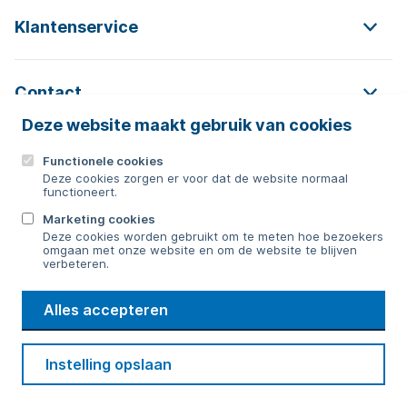
Klantenservice
Contact
Deze website maakt gebruik van cookies
Functionele cookies
Contact
Deze cookies zorgen er voor dat de website normaal
functioneert.
0592 854 550
Marketing cookies
Deze cookies worden gebruikt om te meten hoe bezoekers
Bericht sturen
omgaan met onze website en om de website te blijven
verbeteren.
WMD
Alles accepteren
Drinkwater
Cookie voorkeuren
Voorwaarden
Contact
Beveiliging
Instelling opslaan
Privacy
Disclaimer