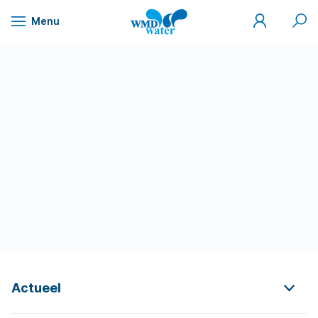
Mijn
Zoek
Menu
WMD
Naar
WMD
Drinkwater
inhoud
Actueel