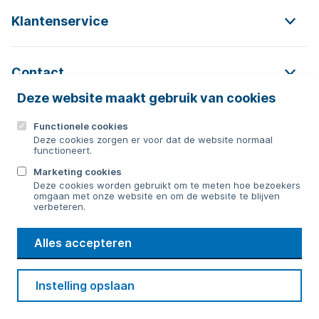
Klantenservice
Contact
Deze website maakt gebruik van cookies
Functionele cookies
Contact
Deze cookies zorgen er voor dat de website normaal
functioneert.
0592 854 550
Marketing cookies
Deze cookies worden gebruikt om te meten hoe bezoekers
Bericht sturen
omgaan met onze website en om de website te blijven
verbeteren.
WMD
Alles accepteren
Drinkwater
Cookie voorkeuren
Voorwaarden
Contact
Beveiliging
Instelling opslaan
Privacy
Disclaimer