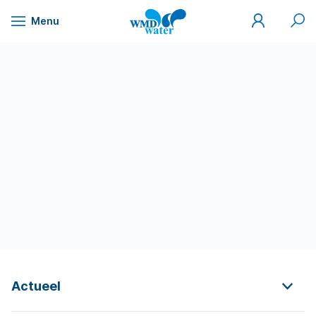
Mijn
Zoek
Menu
WMD
Naar
WMD
Drinkwater
inhoud
Actueel