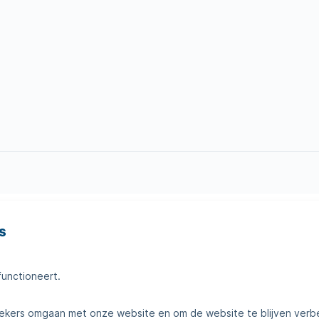
s
en
Tips voor thuis
amheden
Klantenservice
functioneert.
telde vragen
Contact
kers omgaan met onze website en om de website te blijven verb