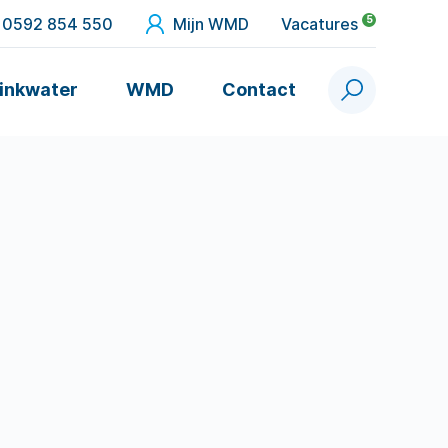
5
0592 854 550
Mijn WMD
Vacatures
inkwater
WMD
Contact
Zoek