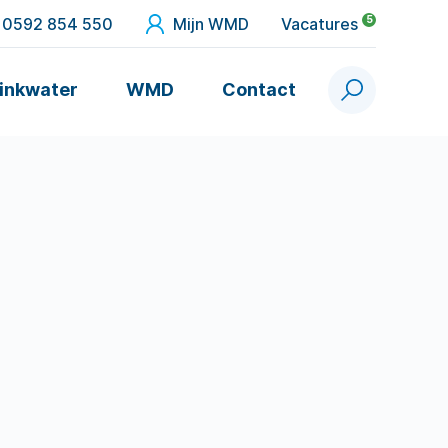
5
0592 854 550
Mijn WMD
Vacatures
inkwater
WMD
Contact
Zoek