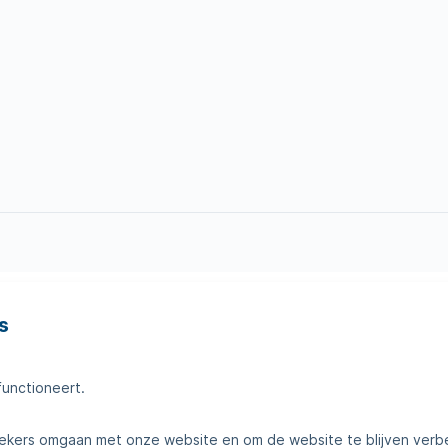
s
en
Tips voor thuis
amheden
Klantenservice
functioneert.
telde vragen
Contact
kers omgaan met onze website en om de website te blijven verb