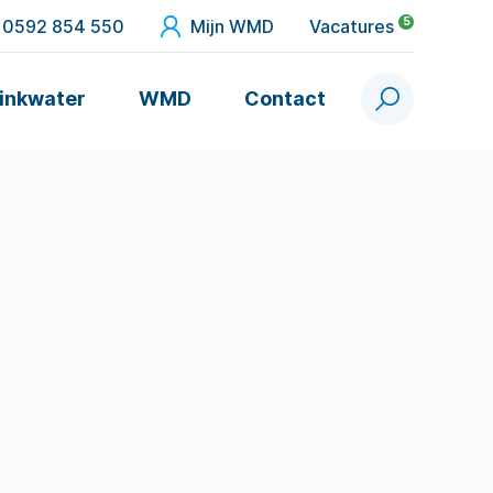
5
0592 854 550
Mijn WMD
Vacatures
inkwater
WMD
Contact
Zoek