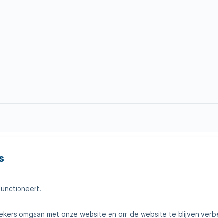
s
en
Tips voor thuis
amheden
Klantenservice
functioneert.
telde vragen
Contact
kers omgaan met onze website en om de website te blijven verb