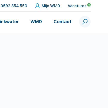
5
0592 854 550
Mijn WMD
Vacatures
inkwater
WMD
Contact
Zoek