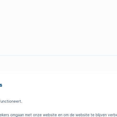
s
en
Tips voor thuis
amheden
Klantenservice
functioneert.
telde vragen
Contact
kers omgaan met onze website en om de website te blijven verb