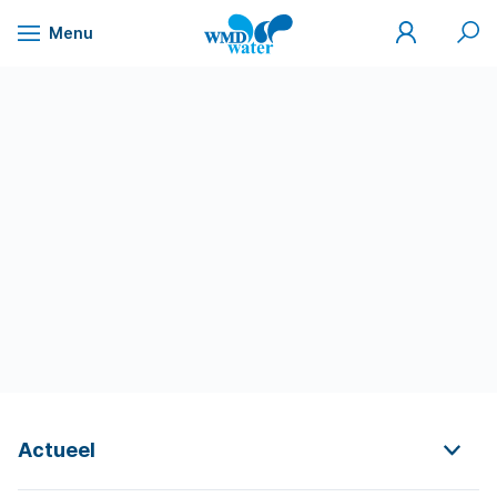
Mijn
Zoek
Menu
WMD
Naar
WMD
Drinkwater
inhoud
Actueel