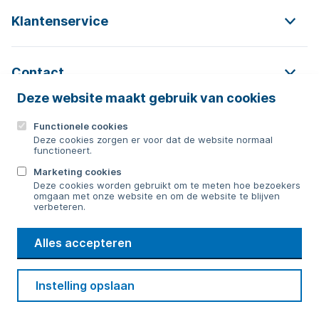
Klantenservice
Contact
Deze website maakt gebruik van cookies
Functionele cookies
Contact
Deze cookies zorgen er voor dat de website normaal
functioneert.
0592 854 550
Marketing cookies
Deze cookies worden gebruikt om te meten hoe bezoekers
Bericht sturen
omgaan met onze website en om de website te blijven
verbeteren.
WMD
Alles accepteren
Drinkwater
Cookie voorkeuren
Voorwaarden
Contact
Beveiliging
Instelling opslaan
Privacy
Disclaimer