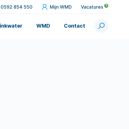
5
0592 854 550
Mijn WMD
Vacatures
inkwater
WMD
Contact
Zoek