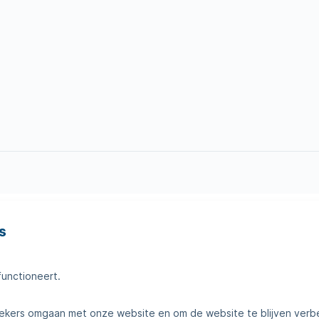
s
en
Tips voor thuis
amheden
Klantenservice
functioneert.
telde vragen
Contact
kers omgaan met onze website en om de website te blijven verb