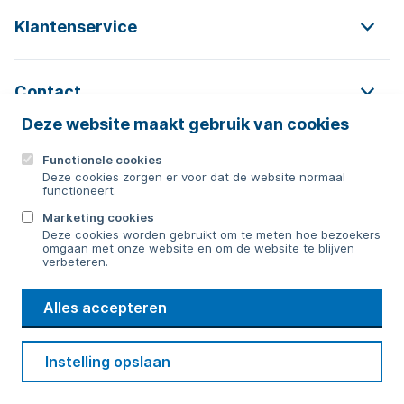
Klantenservice
Contact
Deze website maakt gebruik van cookies
Functionele cookies
Contact
Deze cookies zorgen er voor dat de website normaal
functioneert.
0592 854 550
Marketing cookies
Deze cookies worden gebruikt om te meten hoe bezoekers
Bericht sturen
omgaan met onze website en om de website te blijven
verbeteren.
WMD
Alles accepteren
Drinkwater
Cookie voorkeuren
Voorwaarden
Contact
Beveiliging
Instelling opslaan
Privacy
Disclaimer