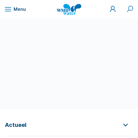
Mijn
Zoek
Menu
WMD
Naar
WMD
Drinkwater
inhoud
Actueel