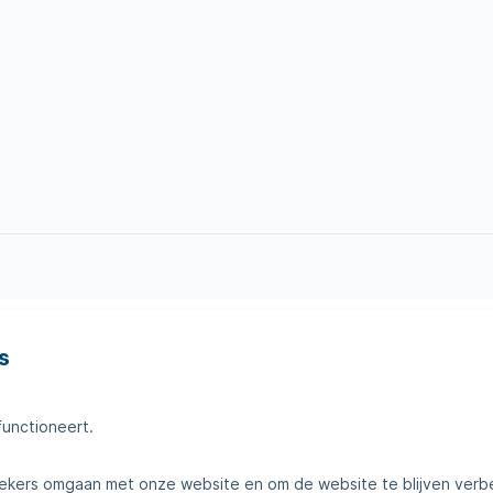
s
en
Tips voor thuis
amheden
Klantenservice
functioneert.
telde vragen
Contact
kers omgaan met onze website en om de website te blijven verb