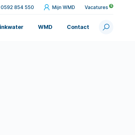
5
0592 854 550
Mijn WMD
Vacatures
inkwater
WMD
Contact
Zoek