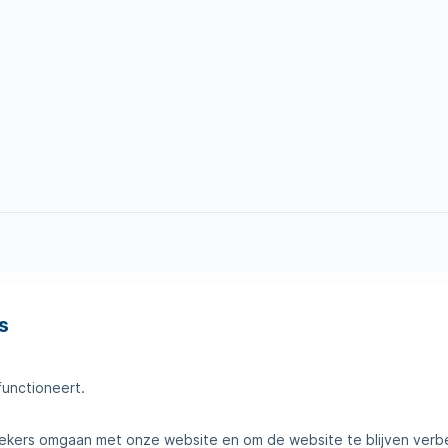
s
en
Tips voor thuis
amheden
Klantenservice
functioneert.
telde vragen
Contact
kers omgaan met onze website en om de website te blijven verb