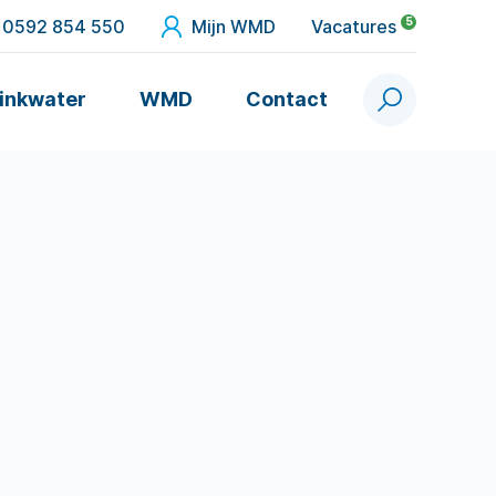
5
0592 854 550
Mijn WMD
Vacatures
inkwater
WMD
Contact
Zoek