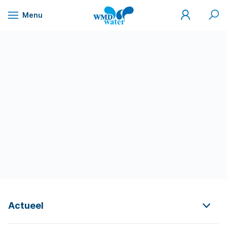
Mijn
Zoek
Menu
WMD
Naar
WMD
Drinkwater
inhoud
Actueel