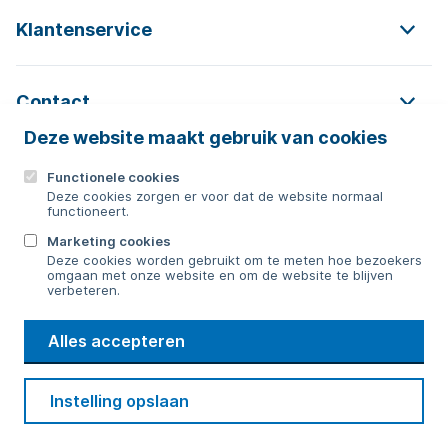
Klantenservice
Contact
Deze website maakt gebruik van cookies
Functionele cookies
Contact
Deze cookies zorgen er voor dat de website normaal
functioneert.
0592 854 550
Marketing cookies
Deze cookies worden gebruikt om te meten hoe bezoekers
Bericht sturen
omgaan met onze website en om de website te blijven
verbeteren.
WMD
Alles accepteren
Drinkwater
Cookie voorkeuren
Voorwaarden
Contact
Beveiliging
Instelling opslaan
Privacy
Disclaimer