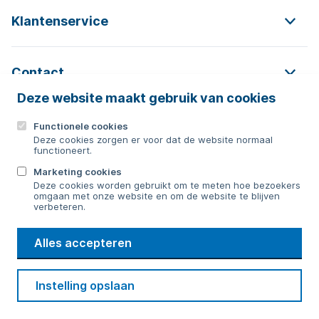
Klantenservice
Contact
Deze website maakt gebruik van cookies
Functionele cookies
Contact
Deze cookies zorgen er voor dat de website normaal
functioneert.
0592 854 550
Marketing cookies
Deze cookies worden gebruikt om te meten hoe bezoekers
Bericht sturen
omgaan met onze website en om de website te blijven
verbeteren.
WMD
Alles accepteren
Drinkwater
Cookie voorkeuren
Voorwaarden
Contact
Beveiliging
Instelling opslaan
Privacy
Disclaimer