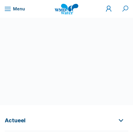
Mijn
Zoek
Menu
WMD
Naar
WMD
Drinkwater
inhoud
Actueel