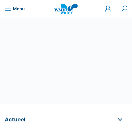
Mijn
Zoek
Menu
WMD
Naar
WMD
Drinkwater
inhoud
Actueel