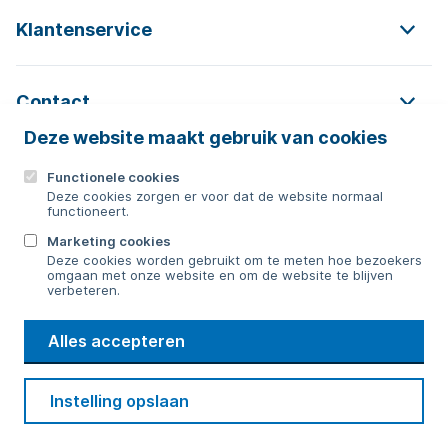
Klantenservice
Contact
Deze website maakt gebruik van cookies
Functionele cookies
Contact
Deze cookies zorgen er voor dat de website normaal
functioneert.
0592 854 550
Marketing cookies
Deze cookies worden gebruikt om te meten hoe bezoekers
Bericht sturen
omgaan met onze website en om de website te blijven
verbeteren.
WMD
Alles accepteren
Drinkwater
Cookie voorkeuren
Voorwaarden
Contact
Beveiliging
Instelling opslaan
Privacy
Disclaimer