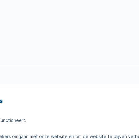
s
en
Tips voor thuis
amheden
Klantenservice
functioneert.
telde vragen
Contact
kers omgaan met onze website en om de website te blijven verb