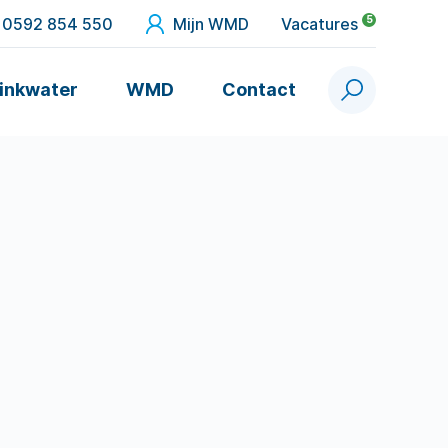
5
0592 854 550
Mijn WMD
Vacatures
inkwater
WMD
Contact
Zoek