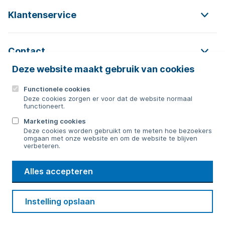
Klantenservice
Contact
Deze website maakt gebruik van cookies
Functionele cookies
Contact
Deze cookies zorgen er voor dat de website normaal
functioneert.
0592 854 550
Marketing cookies
Deze cookies worden gebruikt om te meten hoe bezoekers
Bericht sturen
omgaan met onze website en om de website te blijven
verbeteren.
WMD
Alles accepteren
Drinkwater
Cookie voorkeuren
Voorwaarden
Contact
Beveiliging
Instelling opslaan
Privacy
Disclaimer