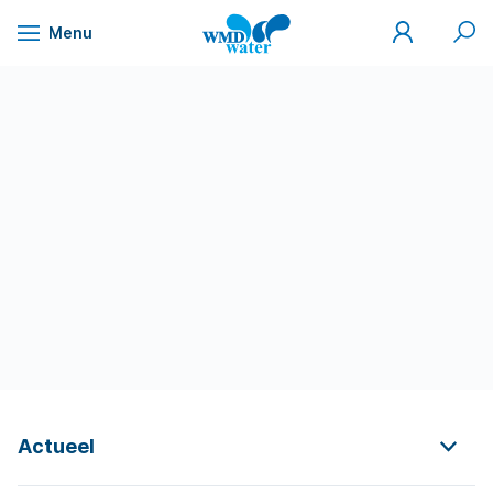
Mijn
Zoek
Menu
WMD
Naar
WMD
Drinkwater
inhoud
Actueel