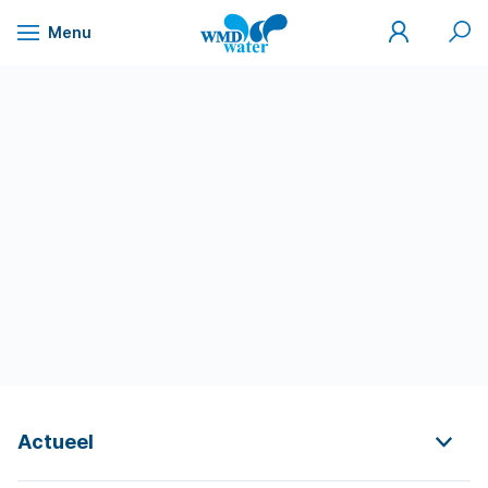
Mijn
Zoek
Menu
WMD
Naar
WMD
Drinkwater
inhoud
Actueel