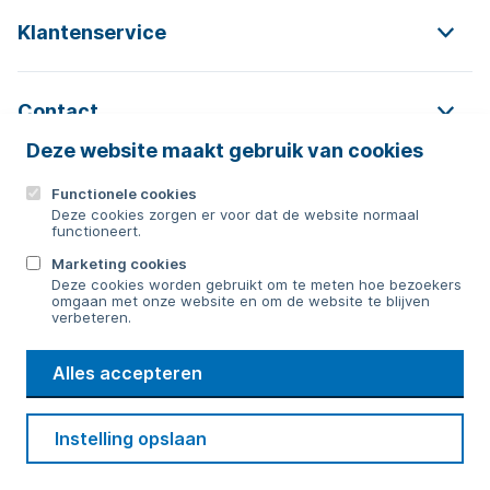
Klantenservice
Contact
Deze website maakt gebruik van cookies
Functionele cookies
Contact
Deze cookies zorgen er voor dat de website normaal
functioneert.
0592 854 550
Marketing cookies
Deze cookies worden gebruikt om te meten hoe bezoekers
Bericht sturen
omgaan met onze website en om de website te blijven
verbeteren.
WMD
Alles accepteren
Drinkwater
Cookie voorkeuren
Voorwaarden
Contact
Beveiliging
Instelling opslaan
Privacy
Disclaimer