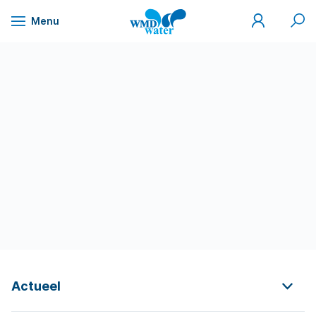
Mijn
Zoek
Menu
WMD
Naar
WMD
Drinkwater
inhoud
Actueel