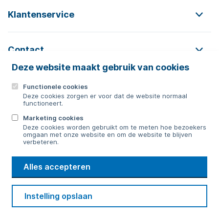
Klantenservice
Contact
Deze website maakt gebruik van cookies
Functionele cookies
Contact
Deze cookies zorgen er voor dat de website normaal
functioneert.
0592 854 550
Marketing cookies
Deze cookies worden gebruikt om te meten hoe bezoekers
Bericht sturen
omgaan met onze website en om de website te blijven
verbeteren.
WMD
Alles accepteren
Drinkwater
Cookie voorkeuren
Voorwaarden
Contact
Beveiliging
Instelling opslaan
Privacy
Disclaimer