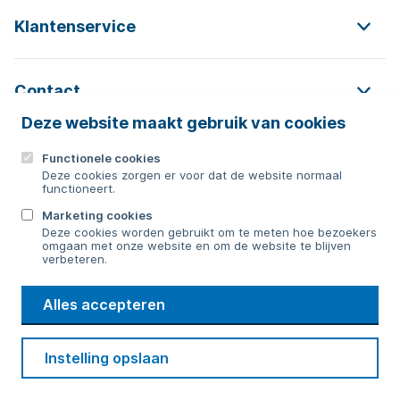
Klantenservice
Contact
Deze website maakt gebruik van cookies
Functionele cookies
Contact
Deze cookies zorgen er voor dat de website normaal
functioneert.
0592 854 550
Marketing cookies
Deze cookies worden gebruikt om te meten hoe bezoekers
Bericht sturen
omgaan met onze website en om de website te blijven
verbeteren.
WMD
Alles accepteren
Drinkwater
Cookie voorkeuren
Voorwaarden
Contact
Beveiliging
Instelling opslaan
Privacy
Disclaimer