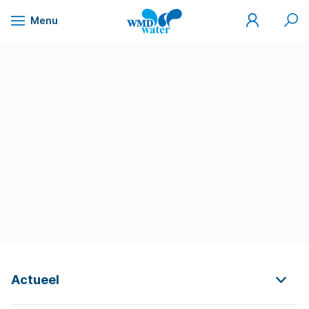
Mijn
Zoek
Menu
WMD
Naar
WMD
Drinkwater
inhoud
Actueel