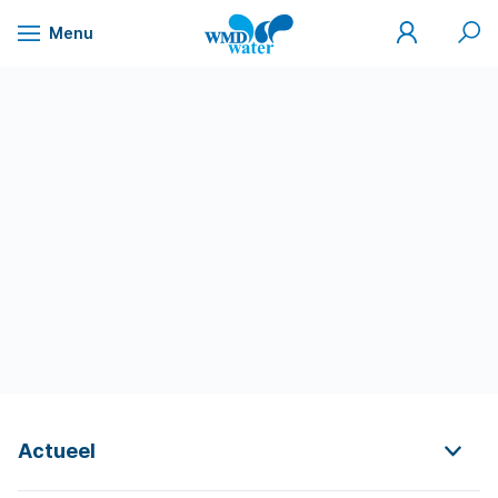
Mijn
Zoek
Menu
WMD
Naar
WMD
Drinkwater
inhoud
Actueel