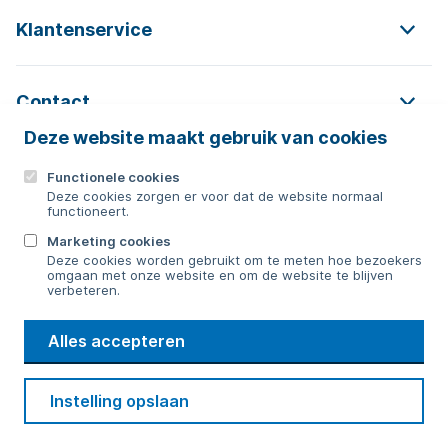
Klantenservice
Contact
Deze website maakt gebruik van cookies
Functionele cookies
Contact
Deze cookies zorgen er voor dat de website normaal
functioneert.
0592 854 550
Marketing cookies
Deze cookies worden gebruikt om te meten hoe bezoekers
Bericht sturen
omgaan met onze website en om de website te blijven
verbeteren.
WMD
Alles accepteren
Drinkwater
Cookie voorkeuren
Voorwaarden
Contact
Beveiliging
Instelling opslaan
Privacy
Disclaimer