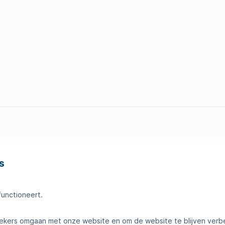
s
en
Tips voor thuis
amheden
Klantenservice
functioneert.
telde vragen
Contact
kers omgaan met onze website en om de website te blijven verb