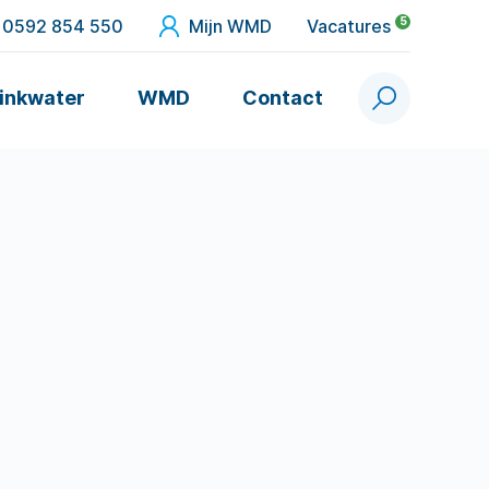
5
0592 854 550
Mijn WMD
Vacatures
inkwater
WMD
Contact
Zoek