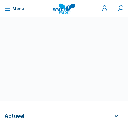
Mijn
Zoek
Menu
WMD
Naar
WMD
Drinkwater
inhoud
Actueel