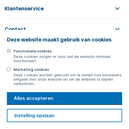
Klantenservice
Contact
Deze website maakt gebruik van cookies
Functionele cookies
Contact
Deze cookies zorgen er voor dat de website normaal
functioneert.
0592 854 550
Marketing cookies
Deze cookies worden gebruikt om te meten hoe bezoekers
Bericht sturen
omgaan met onze website en om de website te blijven
verbeteren.
WMD
Alles accepteren
Drinkwater
Cookie voorkeuren
Voorwaarden
Contact
Beveiliging
Instelling opslaan
Privacy
Disclaimer