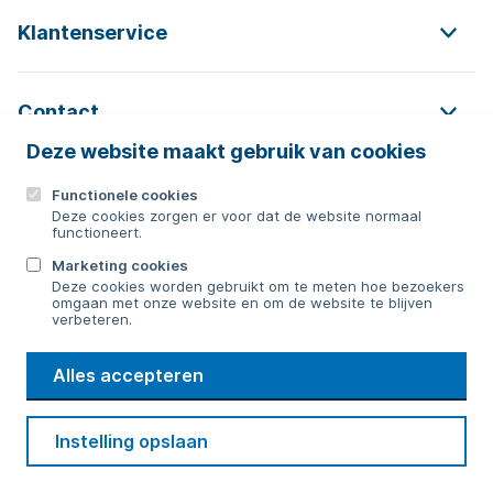
Klantenservice
Contact
Deze website maakt gebruik van cookies
Functionele cookies
Contact
Deze cookies zorgen er voor dat de website normaal
functioneert.
0592 854 550
Marketing cookies
Deze cookies worden gebruikt om te meten hoe bezoekers
Bericht sturen
omgaan met onze website en om de website te blijven
verbeteren.
WMD
Alles accepteren
Drinkwater
Cookie voorkeuren
Voorwaarden
Contact
Beveiliging
Instelling opslaan
Privacy
Disclaimer