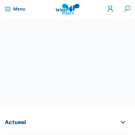
Mijn
Zoek
Menu
WMD
Naar
WMD
Drinkwater
inhoud
Actueel