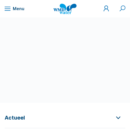
Mijn
Zoek
Menu
WMD
Naar
WMD
Drinkwater
inhoud
Actueel