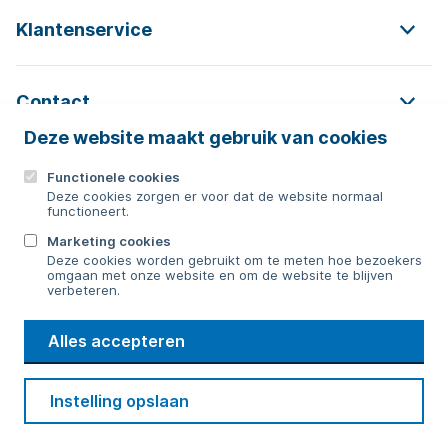
Klantenservice
Contact
Deze website maakt gebruik van cookies
Functionele cookies
Contact
Deze cookies zorgen er voor dat de website normaal
functioneert.
0592 854 550
Marketing cookies
Deze cookies worden gebruikt om te meten hoe bezoekers
Bericht sturen
omgaan met onze website en om de website te blijven
verbeteren.
WMD
Alles accepteren
Drinkwater
Cookie voorkeuren
Voorwaarden
Contact
Beveiliging
Instelling opslaan
Privacy
Disclaimer