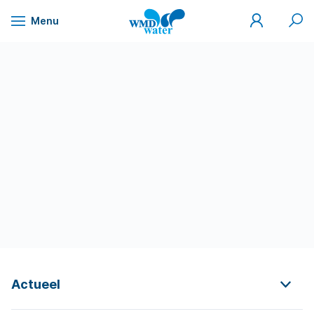
Mijn
Zoek
Menu
WMD
Naar
WMD
Drinkwater
inhoud
Actueel