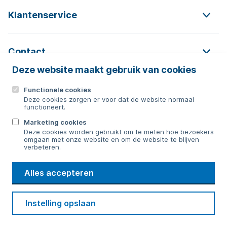
Klantenservice
Contact
Deze website maakt gebruik van cookies
Functionele cookies
Contact
Deze cookies zorgen er voor dat de website normaal
functioneert.
0592 854 550
Marketing cookies
Deze cookies worden gebruikt om te meten hoe bezoekers
Bericht sturen
omgaan met onze website en om de website te blijven
verbeteren.
WMD
Alles accepteren
Drinkwater
Cookie voorkeuren
Voorwaarden
Contact
Beveiliging
Instelling opslaan
Privacy
Disclaimer