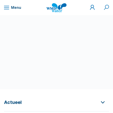
Mijn
Zoek
Menu
WMD
Naar
WMD
Drinkwater
inhoud
Actueel