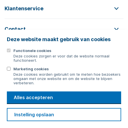
Klantenservice
Contact
Deze website maakt gebruik van cookies
Functionele cookies
Contact
Deze cookies zorgen er voor dat de website normaal
functioneert.
0592 854 550
Marketing cookies
Deze cookies worden gebruikt om te meten hoe bezoekers
Bericht sturen
omgaan met onze website en om de website te blijven
verbeteren.
WMD
Alles accepteren
Drinkwater
Cookie voorkeuren
Voorwaarden
Contact
Beveiliging
Instelling opslaan
Privacy
Disclaimer