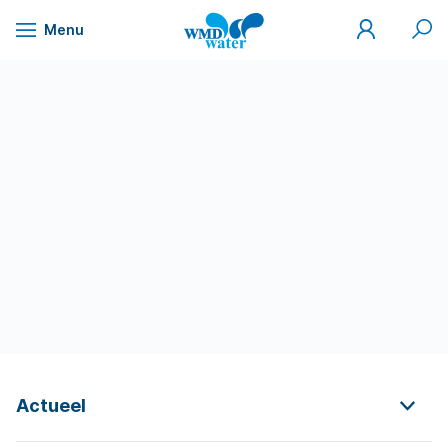
Mijn
Zoek
Menu
WMD
Naar
WMD
Drinkwater
inhoud
Actueel