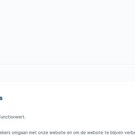
s
en
Tips voor thuis
amheden
Klantenservice
functioneert.
telde vragen
Contact
kers omgaan met onze website en om de website te blijven verb