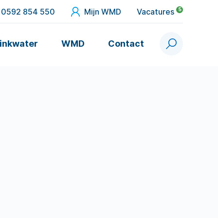
5
0592 854 550
Mijn WMD
Vacatures
inkwater
WMD
Contact
Zoek