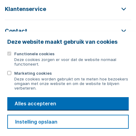
Klantenservice
Contact
Deze website maakt gebruik van cookies
Functionele cookies
Contact
Deze cookies zorgen er voor dat de website normaal
functioneert.
0592 854 550
Marketing cookies
Deze cookies worden gebruikt om te meten hoe bezoekers
Bericht sturen
omgaan met onze website en om de website te blijven
verbeteren.
WMD
Alles accepteren
Drinkwater
Cookie voorkeuren
Voorwaarden
Contact
Beveiliging
Instelling opslaan
Privacy
Disclaimer