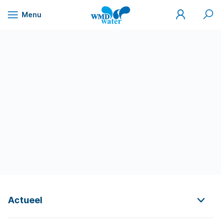
Mijn
Zoek
Menu
WMD
Naar
WMD
Drinkwater
inhoud
Actueel