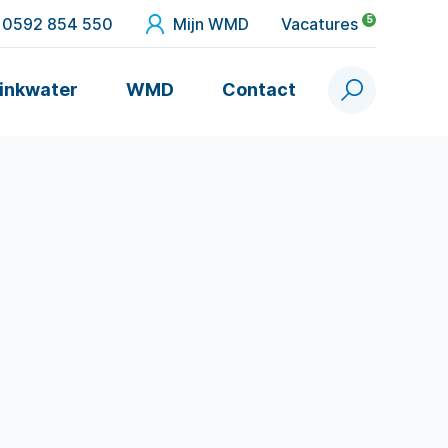
5
0592 854 550
Mijn WMD
Vacatures
inkwater
WMD
Contact
Zoek