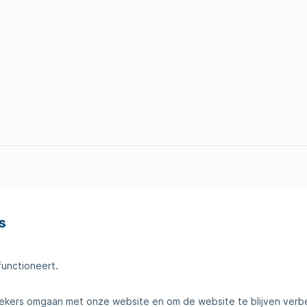
s
en
Tips voor thuis
amheden
Klantenservice
functioneert.
telde vragen
Contact
kers omgaan met onze website en om de website te blijven verb