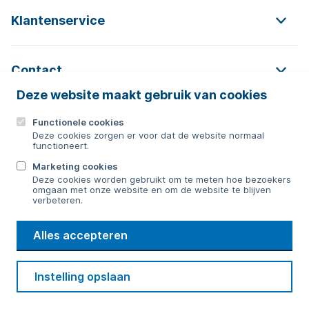
Klantenservice
Contact
Deze website maakt gebruik van cookies
Functionele cookies
Contact
Deze cookies zorgen er voor dat de website normaal
functioneert.
0592 854 550
Marketing cookies
Deze cookies worden gebruikt om te meten hoe bezoekers
Bericht sturen
omgaan met onze website en om de website te blijven
verbeteren.
WMD
Alles accepteren
Drinkwater
Cookie voorkeuren
Voorwaarden
Contact
Beveiliging
Instelling opslaan
Privacy
Disclaimer