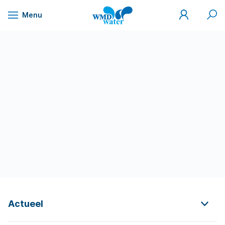
Mijn
Zoek
Menu
WMD
Naar
WMD
Drinkwater
inhoud
Actueel