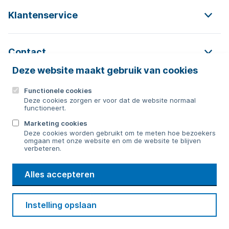
Klantenservice
Contact
Deze website maakt gebruik van cookies
Functionele cookies
Contact
Deze cookies zorgen er voor dat de website normaal
functioneert.
0592 854 550
Marketing cookies
Deze cookies worden gebruikt om te meten hoe bezoekers
Bericht sturen
omgaan met onze website en om de website te blijven
verbeteren.
WMD
Alles accepteren
Drinkwater
Cookie voorkeuren
Voorwaarden
Contact
Beveiliging
Instelling opslaan
Privacy
Disclaimer