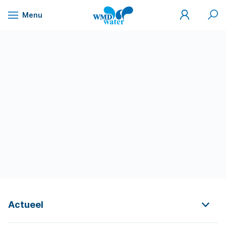
Mijn
Zoek
Menu
WMD
Naar
WMD
Drinkwater
inhoud
Actueel