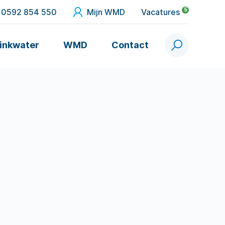
5
0592 854 550
Mijn WMD
Vacatures
inkwater
WMD
Contact
Zoek