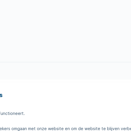
s
en
Tips voor thuis
amheden
Klantenservice
functioneert.
telde vragen
Contact
kers omgaan met onze website en om de website te blijven verb