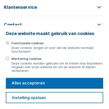
Klantenservice
Contact
Deze website maakt gebruik van cookies
Functionele cookies
Contact
Deze cookies zorgen er voor dat de website normaal
functioneert.
0592 854 550
Marketing cookies
Deze cookies worden gebruikt om te meten hoe bezoekers
Bericht sturen
omgaan met onze website en om de website te blijven
verbeteren.
WMD
Alles accepteren
Drinkwater
Cookie voorkeuren
Voorwaarden
Contact
Beveiliging
Instelling opslaan
Privacy
Disclaimer