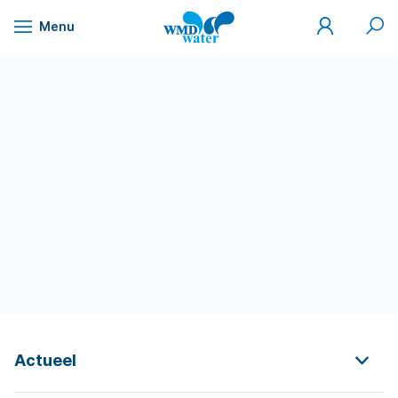
Mijn
Zoek
Menu
WMD
Naar
WMD
Drinkwater
inhoud
Actueel