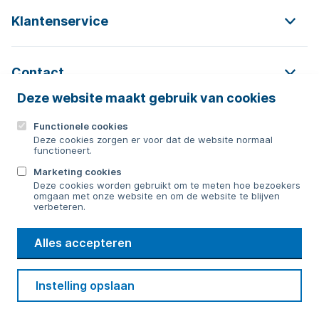
Klantenservice
Contact
Deze website maakt gebruik van cookies
Functionele cookies
Contact
Deze cookies zorgen er voor dat de website normaal
functioneert.
0592 854 550
Marketing cookies
Deze cookies worden gebruikt om te meten hoe bezoekers
Bericht sturen
omgaan met onze website en om de website te blijven
verbeteren.
WMD
Alles accepteren
Drinkwater
Cookie voorkeuren
Voorwaarden
Contact
Beveiliging
Instelling opslaan
Privacy
Disclaimer