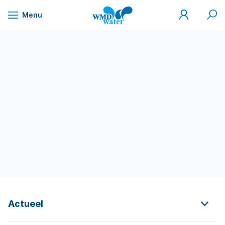
Mijn
Zoek
Menu
WMD
Naar
WMD
Drinkwater
inhoud
Actueel