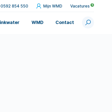
5
0592 854 550
Mijn WMD
Vacatures
inkwater
WMD
Contact
Zoek