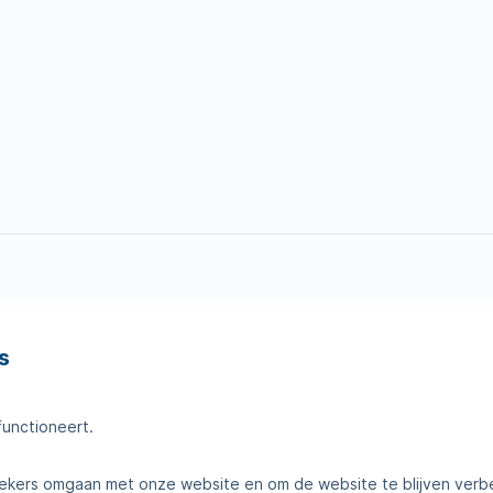
s
en
Tips voor thuis
amheden
Klantenservice
functioneert.
telde vragen
Contact
kers omgaan met onze website en om de website te blijven verb