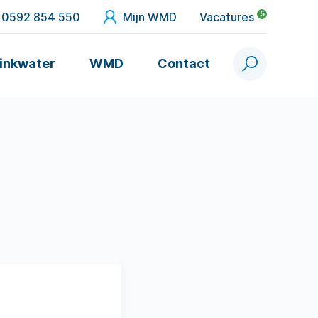
5
0592 854 550
Mijn WMD
Vacatures
inkwater
WMD
Contact
Zoek