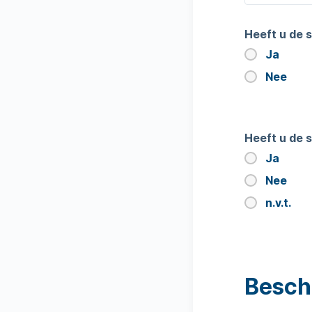
Heeft u de 
Ja
Nee
Heeft u de 
Ja
Nee
n.v.t.
Besch