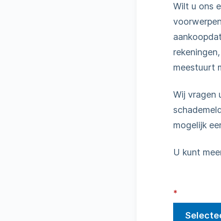
Wilt u ons 
voorwerpen?
aankoopdatu
rekeningen,
meestuurt m
Wij vragen
schademeldi
mogelijk ee
U kunt meer
*
Selecte