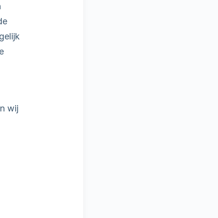
n
de
elijk
e
n wij