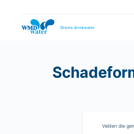
Naar
inhoud
WMD
Drinkwater
Schadeform
Velden die ge