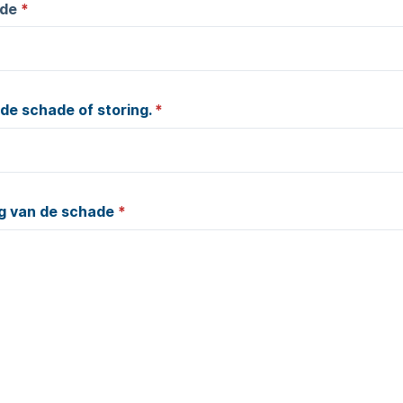
ade
*
 de schade of storing.
*
g van de schade
*