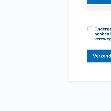
Onderget
hebben 
verzwe