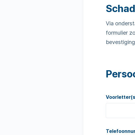
Schad
Via onderst
formulier z
bevestiging
Perso
Voorletter(
Telefoonn