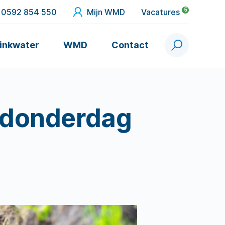
5
0592 854 550
Mijn WMD
Vacatures
inkwater
WMD
Contact
Zoek
 donderdag