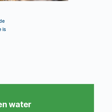
de
 is
een water