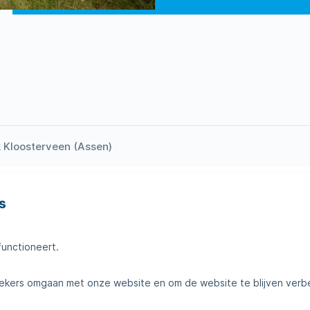
k Kloosterveen (Assen)
s
en
Tips voor thuis
amheden
Klantenservice
functioneert.
telde vragen
Contact
kers omgaan met onze website en om de website te blijven verb