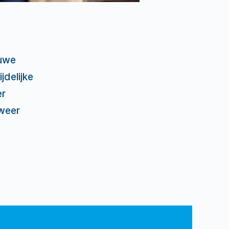
euwe
jdelijke
er
weer