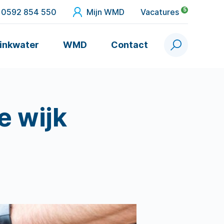
5
0592 854 550
Mijn WMD
Vacatures
inkwater
WMD
Contact
Zoek
e wijk