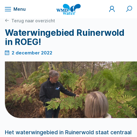
Mijn
Zoek
Menu
WMD
Naar
WMD
Drinkwater
inhoud
Terug naar overzicht
Waterwingebied Ruinerwold
in ROEG!
2 december 2022
Het waterwingebied in Ruinerwold staat centraal