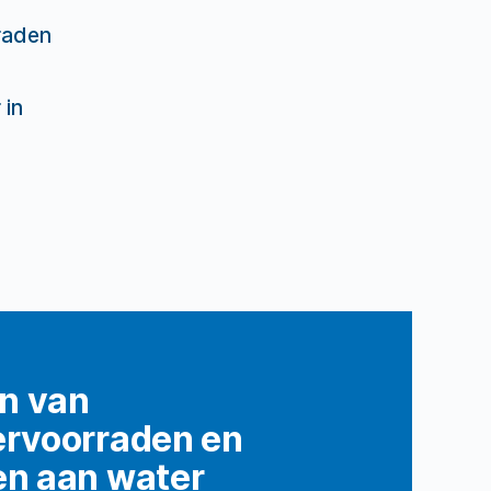
raden
 in
n van
ervoorraden en
en aan water