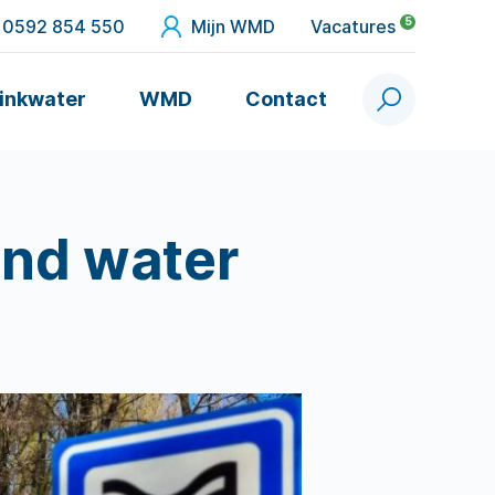
5
0592 854 550
Mijn WMD
Vacatures
inkwater
WMD
Contact
Zoek
ond water