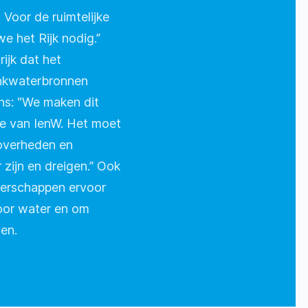
Voor de ruimtelijke
 het Rijk nodig.”
ijk dat het
inkwaterbronnen
ns: “We maken dit
ie van IenW. Het moet
 overheden en
 zijn en dreigen.” Ook
terschappen ervoor
oor water en om
en.