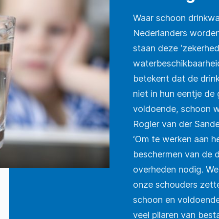
Waar schoon drinkwa
Nederlanders worden
staan deze ‘zekerhed
waterbeschikbaarheid 
betekent dat de dri
niet in hun eentje de
voldoende, schoon wa
Rogier van der Sand
‘Om te werken aan he
beschermen van de 
overheden nodig. We
onze schouders zett
schoon en voldoende
veel pilaren van best