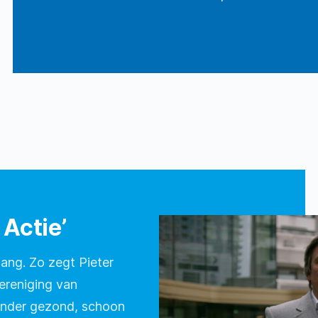
Actie’
ang. Zo zegt Pieter
vereniging van
Zonder gezond, schoon