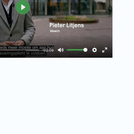
Play
-02:08
Mute
Settings
Enter
fullscreen