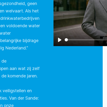
sgezondheid, geen
en welvaart. Als het
drinkwaterbedrijven
 en voldoende water
kwater
belangrijke bijdrage
Play
lig Nederland.”
n de
pen aan wat zij zelf
n de komende jaren.
 veiligstellen en
aties. Van der Sande:
an onze