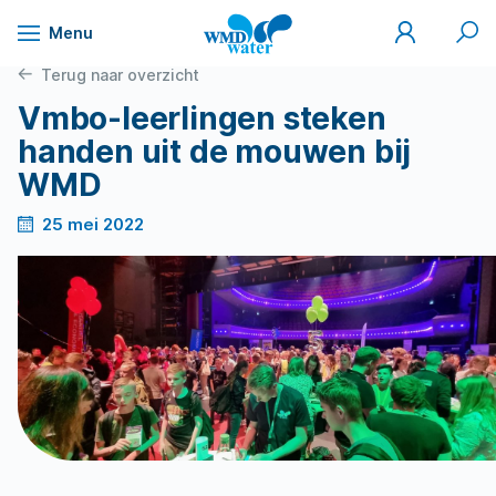
Mijn
Zoek
Menu
WMD
Naar
WMD
Drinkwater
inhoud
Terug naar overzicht
Vmbo-leerlingen steken
handen uit de mouwen bij
WMD
25 mei 2022